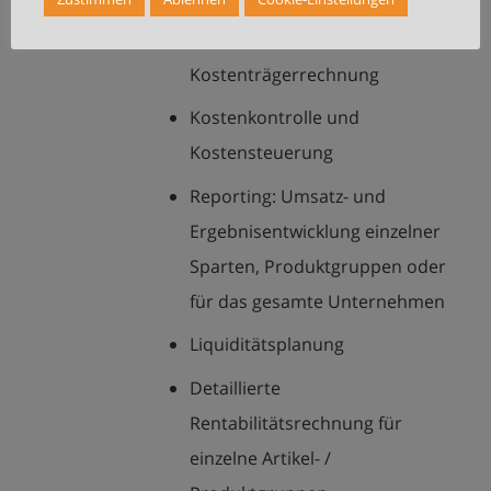
Kostenstellen- und
Kostenträgerrechnung
Kostenkontrolle und
Kostensteuerung
Reporting: Umsatz- und
Ergebnisentwicklung einzelner
Sparten, Produktgruppen oder
für das gesamte Unternehmen
Liquiditätsplanung
Detaillierte
Rentabilitätsrechnung für
einzelne Artikel- /