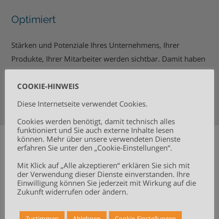
Optimiert
Stärken und Potenziale Ihres Unternehmens, Ihrer
Produkte, Ihrer Mitarbeiter werden sichtbar. Damit haben
Sie die Hebel, um Prozesse zu optimieren.
COOKIE-HINWEIS
Diese Internetseite verwendet Cookies.
Cookies werden benötigt, damit technisch alles
funktioniert und Sie auch externe Inhalte lesen
können. Mehr über unsere verwendeten Dienste
Diese Controlling-Instrumente
erfahren Sie unter den „Cookie-Einstellungen“.
können Sie nutzen
Mit Klick auf „Alle akzeptieren“ erklären Sie sich mit
der Verwendung dieser Dienste einverstanden. Ihre
Planung und Forecast von
Einwilligung können Sie jederzeit mit Wirkung auf die
Zukunft widerrufen oder ändern.
Umsatz, Kosten und Ergebnis
Budgetierung
Zustimmen
Ablehnen
Cookie-Einstellungen